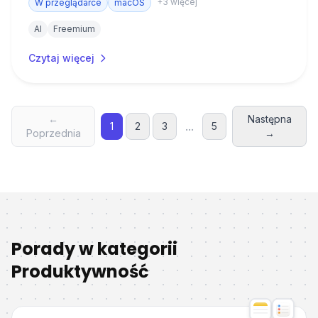
+
3
więcej
Oferuje integracje z narzędziami zewnętrznymi,
W przeglądarce
macOS
generowanie grafik i wideo.
AI
Freemium
Czytaj więcej
←
Następna
...
1
2
3
5
Poprzednia
→
Porady w kategorii
Produktywność