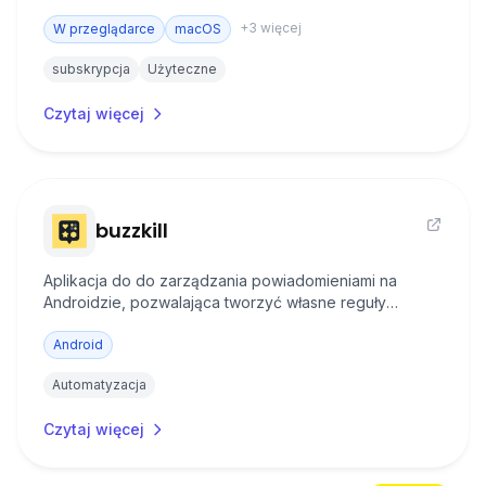
Łączy zadania, dyskusje, pliki i harmonogramy w
+
3
więcej
jednym miejscu, eliminując potrzebę używania wielu
W przeglądarce
macOS
osobnych aplikacji.
subskrypcja
Użyteczne
Czytaj więcej
buzzkill
Aplikacja do do zarządzania powiadomieniami na
Androidzie, pozwalająca tworzyć własne reguły
filtrowania i automatyzacji alertów. Możesz w nim
określać akcje, które mają być wykonywane, gdy
Android
powiadomienie spełni określone warunki.
Automatyzacja
Czytaj więcej