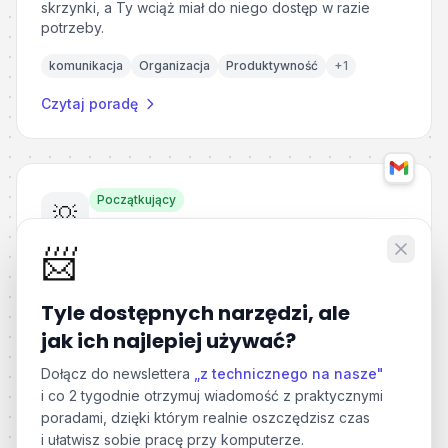
skrzynki, a Ty wciąż miał do niego dostęp w razie
potrzeby.
komunikacja
Organizacja
Produktywność
+
1
Czytaj poradę
Początkujący
💡
Szybkie zarządzanie subskrypcjami newsletterów w Gmail
📨
Zrób porządek z napływającymi newsletterami i
wiadomościami marketingowymi z poziomu jednej,
ukrytej zakładki w Gmailu.
Tyle dostępnych narzędzi, ale
jak ich najlepiej używać?
Organizacja
Produktywność
Google Workspace
+
1
Dołącz do newslettera
„z technicznego na nasze"
Czytaj poradę
i co 2 tygodnie otrzymuj wiadomość z praktycznymi
poradami, dzięki którym realnie oszczędzisz czas
i ułatwisz sobie pracę przy komputerze.