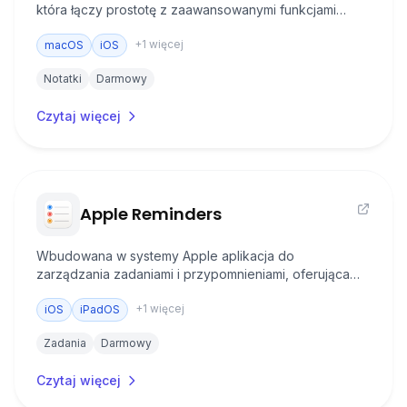
która łączy prostotę z zaawansowanymi funkcjami
organizacji i synchronizacji w ramach ekosystemu.
+
1
więcej
macOS
iOS
Notatki
Darmowy
Czytaj więcej
Apple Reminders
Wbudowana w systemy Apple aplikacja do
zarządzania zadaniami i przypomnieniami, oferująca
zaawansowane funkcje organizacji i pełną integrację z
+
1
więcej
ekosystemem Apple.
iOS
iPadOS
Zadania
Darmowy
Czytaj więcej