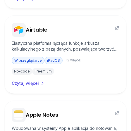
Airtable
Elastyczna platforma łącząca funkcje arkusza
kalkulacyjnego z bazą danych, pozwalająca tworzyć
zaawansowane systemy organizacji i automatyzacji
+
2
więcej
pracy. Idealnie łączy się z aplikacjami do automatyzacji.
W przeglądarce
iPadOS
No-code
Freemium
Czytaj więcej
Apple Notes
Wbudowana w systemy Apple aplikacja do notowania,