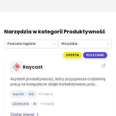
Narzędzia w kategorii Produktywność
OFERTA
POLECANE
Raycast
Asystent produktywności, który przyspiesza codzienną
pracę na komputerze dzięki kontekstowemu polu
wyszukiwania, rozszerzeniom, snippetom i integracji z
+
2
więcej
popularnymi aplikacjami
macOS
iOS
Użyteczne
AI
+
1
więcej
Czytaj więcej