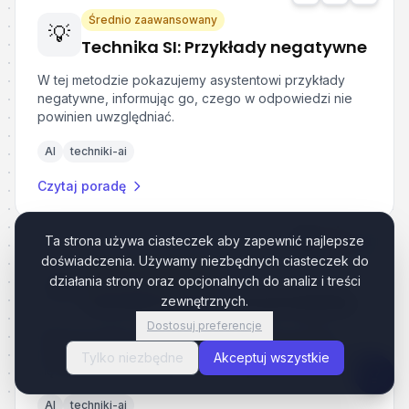
Średnio zaawansowany
💡
Technika SI: Przykłady negatywne
W tej metodzie pokazujemy asystentowi przykłady
negatywne, informując go, czego w odpowiedzi nie
powinien uwzględniać.
AI
techniki-ai
Czytaj poradę
Ta strona używa ciasteczek aby zapewnić najlepsze
doświadczenia. Używamy niezbędnych ciasteczek do
Średnio zaawansowany
działania strony oraz opcjonalnych do analiz i treści
💡
Techniki SI: Few-shot prompting
zewnętrznych.
Dostosuj preferencje
Metoda polega na podawaniu asystentowi SI kilku
pozytywnych przykładów odpowiedzi, do których ma
Tylko niezbędne
Akceptuj wszystkie
się dopasować tworząc dla nas odpowiedź.
AI
techniki-ai