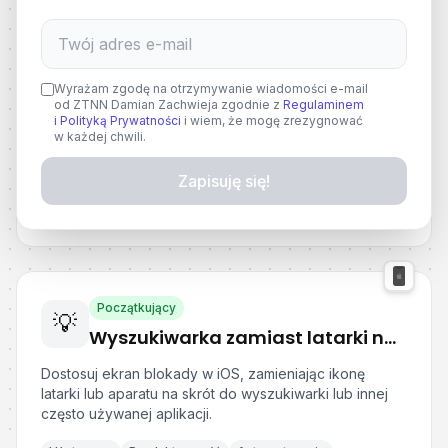
Początkujący
💡
Lepsze skupienie z dźwiękami tła w iPhone
Wyrażam zgodę na otrzymywanie wiadomości e-mail
Wbudowana funkcja odtwarzania dźwięków tła, takich
od ZTNN Damian Zachwieja zgodnie z
Regulaminem
jak szum, ocean czy deszcz, która pomaga w
i Polityką Prywatności
i wiem, że mogę zrezygnować
skupieniu, relaksacji i zasypianiu.
w każdej chwili.
Użyteczne
Produktywność
Rozwój osobisty
Zapisuję się!
Czytaj poradę
Początkujący
💡
Wyszukiwarka zamiast latarki na ekranie blokady iOS
Dostosuj ekran blokady w iOS, zamieniając ikonę
latarki lub aparatu na skrót do wyszukiwarki lub innej
często używanej aplikacji.