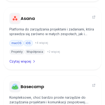
Asana
Platforma do zarządzania projektami i zadaniami, która
sprawdza się zarówno w małych zespołach, jak i
dużych organizacjach. W wielu małych zespołach
+
4
więcej
wystarczająca jest wersja darmowa.
macOS
iOS
Projekty
Współpraca
+
2
więcej
Czytaj więcej
Basecamp
Kompleksowe, choć bardzo proste narzędzie do
zarządzania projektami i komunikacji zespołowej.