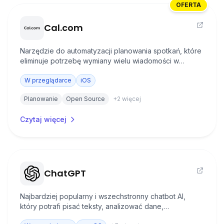
OFERTA
Cal.com
Narzędzie do automatyzacji planowania spotkań, które
eliminuje potrzebę wymiany wielu wiadomości w
poszukiwaniu dogodnego terminu. Tworzysz w nim
stronę swojego terminarza, z której inna osoba może
W przeglądarce
iOS
wybrać pasujący termin.
Planowanie
Open Source
+
2
więcej
Czytaj więcej
ChatGPT
Najbardziej popularny i wszechstronny chatbot AI,
który potrafi pisać teksty, analizować dane,
programować i pomagać w codziennych zadaniach.