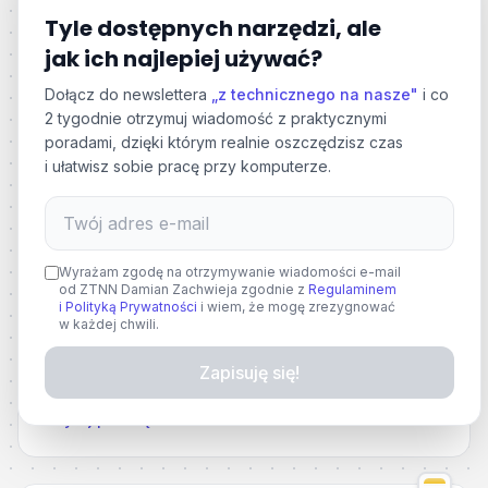
foldery inteligentne do lepszej organizacji notatek i
Tyle dostępnych narzędzi, ale
zadań na urządzeniach Apple
jak ich najlepiej używać?
Notatki
Organizacja
Zadania
+
1
Dołącz do newslettera
„z technicznego na nasze"
i co
Czytaj poradę
2 tygodnie otrzymuj wiadomość z praktycznymi
poradami, dzięki którym realnie oszczędzisz czas
i ułatwisz sobie pracę przy komputerze.
Średnio zaawansowany
💡
Wyświetlanie kalendarzy według trybu skupienia w urządzeniach Apple
Wyrażam zgodę na otrzymywanie wiadomości e-mail
od ZTNN Damian Zachwieja zgodnie z
Regulaminem
Wykorzystaj tryby skupienia Apple do filtrowania
i Polityką Prywatności
i wiem, że mogę zrezygnować
kalendarzy, e-maili i innych treści, aby stworzyć
w każdej chwili.
spersonalizowane środowisko dla różnych sytuacji.
Zapisuję się!
Organizacja
Produktywność
Planowanie
+
1
Czytaj poradę