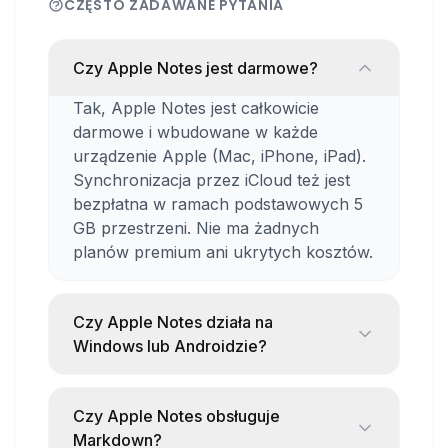
CZĘSTO ZADAWANE PYTANIA
rysunków odręcznych
Współdzielenie notatek i praca zespołowa
Czy Apple Notes jest darmowe?
Przypinanie ważnych notatek
Tak, Apple Notes jest całkowicie
Wyszukiwanie tekstu, także w
darmowe i wbudowane w każde
zeskanowanych dokumentach
urządzenie Apple (Mac, iPhone, iPad).
Synchronizacja przez iCloud też jest
Zabezpieczanie notatek hasłem
bezpłatna w ramach podstawowych 5
Mocne strony
GB przestrzeni. Nie ma żadnych
planów premium ani ukrytych kosztów.
Bezproblemowa synchronizacja między
urządzeniami przez iCloud
Czy Apple Notes działa na
Intuicyjny interfejs zgodny z designem
Windows lub Androidzie?
Apple
Nie natywnie, ale możesz uzyskać
Szybkie działanie i stabilność
dostęp do notatek przez iCloud.com w
Czy Apple Notes obsługuje
Pełna integracja z systemem (np. Siri,
przeglądarce na dowolnym urządzeniu.
Markdown?