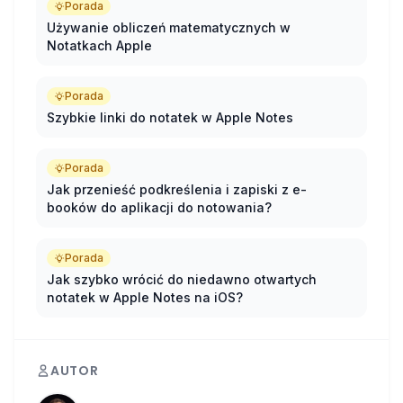
narzędzia do notowania
Porada
Używanie obliczeń matematycznych w
Cenią sobie synchronizację między
Notatkach Apple
urządzeniami
Nie wymagają bardzo zaawansowanych
Porada
funkcji
Szybkie linki do notatek w Apple Notes
Chcą korzystać z darmowego rozwiązania
Porada
Jeśli dopiero zaczynasz przygodę z
Jak przenieść podkreślenia i zapiski z e-
cyfrowym notowaniem i masz urządzenia
booków do aplikacji do notowania?
Apple, zdecydowanie warto zacząć właśnie
od Notes - może się okazać, że nie
Porada
potrzebujesz niczego więcej.
Jak szybko wrócić do niedawno otwartych
notatek w Apple Notes na iOS?
AUTOR