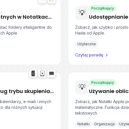
Początkujący
💡
Jak używać folderów inteligentnych w Notatkach i Przypomnieniach Apple?
Udostępnianie 
ać foldery inteligentne do
Zobacz, jak szybko i prosto
ach Apple
Hasła od Apple.
Użyteczne
Czytaj poradę
Początkujący
💡
Wyświetlanie kalendarzy według trybu skupienia w urządzeniach Apple
kalendarzy, e-maili i innych
Zobacz, jak Notatki Apple po
o dla różnych sytuacji.
matematyczne. Funkcja dzia
tekstowych.
Notatki
Organizacja
Użyt