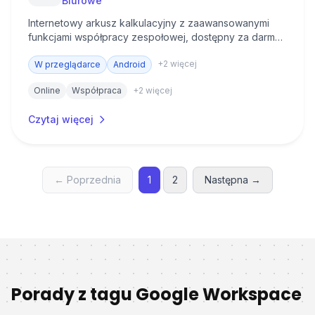
Biurowe
Internetowy arkusz kalkulacyjny z zaawansowanymi
funkcjami współpracy zespołowej, dostępny za darmo
w ramach konta Google i w pakiecie Google
+
2
więcej
Workspace.
W przeglądarce
Android
Online
Współpraca
+
2
więcej
Czytaj więcej
← Poprzednia
1
2
Następna →
Porady z tagu
Google Workspace