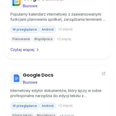
Biurowe
Popularny kalendarz internetowy z zaawansowanymi
funkcjami planowania spotkań, zarządzania terminami i
współpracy zespołowej.
+
2
więcej
W przeglądarce
Android
Planowanie
Współpraca
+
2
więcej
Czytaj więcej
Google Docs
Biurowe
Internetowy edytor dokumentów, który łączy w sobie
profesjonalne narzędzia do edycji tekstu z
zaawansowanymi funkcjami współpracy w czasie
+
2
więcej
rzeczywistym.
W przeglądarce
Android
Edytor tekstu
Współpraca
+
4
więcej