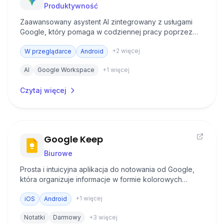
Produktywność
Zaawansowany asystent AI zintegrowany z usługami
Google, który pomaga w codziennej pracy poprzez
generowanie treści, analizę danych i obrazów oraz
+
2
więcej
wspieranie procesu kreatywnego.
W przeglądarce
Android
AI
Google Workspace
+
1
więcej
Czytaj więcej
Google Keep
Biurowe
Prosta i intuicyjna aplikacja do notowania od Google,
która organizuje informacje w formie kolorowych
karteczek z możliwością dodawania tekstu, list zadań i
+
1
więcej
obrazków.
iOS
Android
Notatki
Darmowy
+
3
więcej