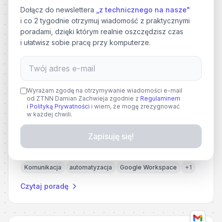
Sprytny sposób na automatyczne sortowanie poczty w
Dołącz do newslettera
„z technicznego na nasze"
Gmail, dzięki wykorzystaniu adresów z plusem.
i co 2 tygodnie otrzymuj wiadomość z praktycznymi
automatyzacja
Organizacja
Google Workspace
+
1
poradami, dzięki którym realnie oszczędzisz czas
i ułatwisz sobie pracę przy komputerze.
Czytaj poradę
Wyrażam zgodę na otrzymywanie wiadomości e-mail
Średnio zaawansowany
od ZTNN Damian Zachwieja zgodnie z
Regulaminem
💡
i Polityką Prywatności
i wiem, że mogę zrezygnować
Używanie szablonów wiadomości w Gmail
w każdej chwili.
Przyspiesz wysyłanie powtarzalnych wiadomości
Zapisuję się!
poprzez wykorzystanie wbudowanej funkcji
szablonów.
Komunikacja
automatyzacja
Google Workspace
+
1
Czytaj poradę