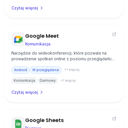
Czytaj więcej
Google Meet
Komunikacja
Narzędzie do wideokonferencji, które pozwala na
prowadzenie spotkań online z poziomu przeglądarki
lub aplikacji mobilnej, bez konieczności instalowania
+
1
więcej
dodatkowego oprogramowania.
Android
W przeglądarce
Komunikacja
Darmowy
+
1
więcej
Czytaj więcej
Google Sheets