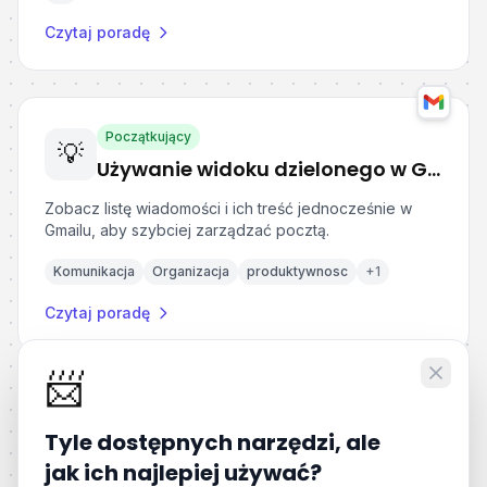
Czytaj poradę
Początkujący
💡
Używanie widoku dzielonego w Gmailu
Zobacz listę wiadomości i ich treść jednocześnie w
Gmailu, aby szybciej zarządzać pocztą.
Komunikacja
Organizacja
produktywnosc
+
1
Czytaj poradę
📨
Początkujący
💡
Tyle dostępnych narzędzi, ale
Jak sortować pocztę w Gmail, używając adresów z plusem
jak ich najlepiej używać?