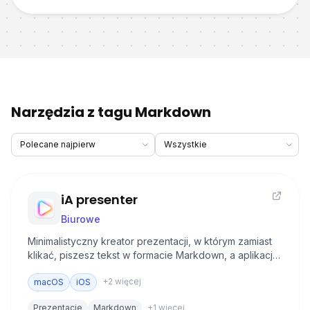
Narzędzia z tagu Markdown
iA presenter
Biurowe
Minimalistyczny kreator prezentacji, w którym zamiast
klikać, piszesz tekst w formacie Markdown, a aplikacja
automatycznie zamienia go w eleganckie slajdy.
+
2
więcej
macOS
iOS
Prezentacje
Markdown
+
1
więcej