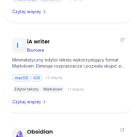
Czytaj więcej
iA writer
Biurowe
Minimalistyczny edytor tekstu wykorzystujący format
Markdown. Eliminuje rozpraszacze i pozwala skupić się
wyłącznie na pisaniu.
+
2
więcej
macOS
iOS
Edytor tekstu
Markdown
+
1
więcej
Czytaj więcej
Obsidian