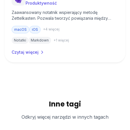
Produktywność
Zaawansowany notatnik wspierający metodę
Zettelkasten. Pozwala tworzyć powiązania między
notatkami i budować osobistą bazę wiedzy. Przydatny
+
4
więcej
dla osób, które chcą lepiej zorganizować swoje zapiski
macOS
iOS
i gromadzoną wiedzę.
Notatki
Markdown
+
1
więcej
Czytaj więcej
Inne tagi
Odkryj więcej narzędzi w innych tagach