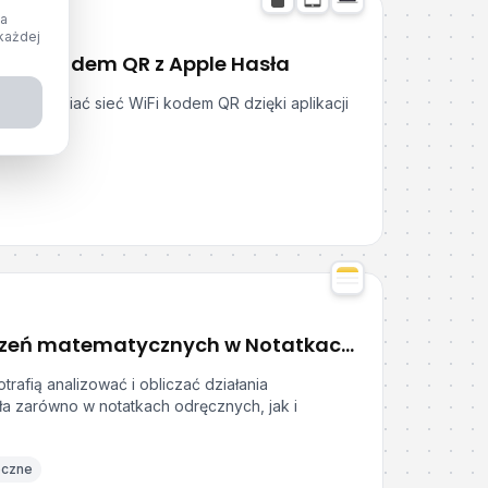
ja
każdej
WiFi kodem QR z Apple Hasła
 udostępniać sieć WiFi kodem QR dzięki aplikacji
Używanie obliczeń matematycznych w Notatkach Apple
trafią analizować i obliczać działania
ła zarówno w notatkach odręcznych, jak i
eczne