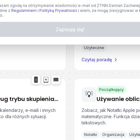
ażam zgodę na otrzymywanie wiadomości e-mail od ZTNN Damian Zachwie
Początkujący
dnie z
Regulaminem i Polityką Prywatności
i wiem, że mogę zrezygnować w 
💡
i.
Jak używać folderów inteligentnych w Notatkach i Przypomnieniach Apple?
Udostępnianie 
Zapisuję się!
ać foldery inteligentne do
Zobacz, jak szybko i prosto
ach Apple
Hasła od Apple.
Użyteczne
Czytaj poradę
Początkujący
💡
Wyświetlanie kalendarzy według trybu skupienia w urządzeniach Apple
kalendarzy, e-maili i innych
Zobacz, jak Notatki Apple po
o dla różnych sytuacji.
matematyczne. Funkcja dzia
tekstowych.
Notatki
Organizacja
Użyt