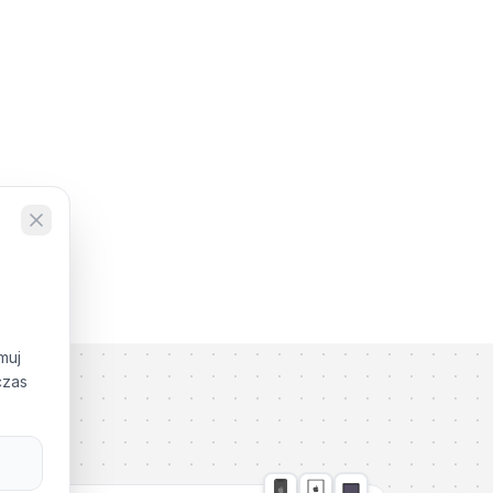
muj
czas