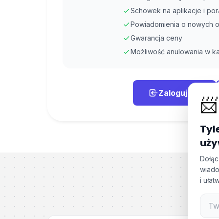
Schowek na aplikacje i po
Powiadomienia o nowych o
Gwarancja ceny
Możliwość anulowania w ka
Zaloguj się
📨
Tyl
uży
Dołąc
wiado
i uła