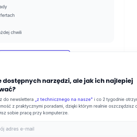
rady
fertach
żdej chwili
Dowiedz się więcej
e dostępnych narzędzi, ale jak ich najlepiej
wać?
z do newslettera
„z technicznego na nasze"
i co 2 tygodnie otrzy
mość z praktycznymi poradami, dzięki którym realnie oszczędzisz 
twisz sobie pracę przy komputerze.
Podobne porady