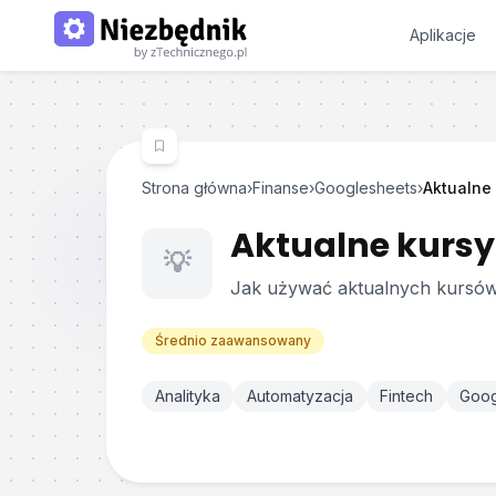
Aplikacje
Strona główna
›
Finanse
›
Googlesheets
›
Aktualne 
Aktualne kursy 
💡
Jak używać aktualnych kursów 
Średnio zaawansowany
Analityka
Automatyzacja
Fintech
Goog