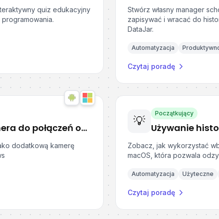
nteraktywny quiz edukacyjny
Stwórz własny manager scho
i programowania.
zapisywać i wracać do histo
DataJar.
Automatyzacja
Produktywn
Czytaj poradę
Początkujący
💡
Telefon z Androidem jako kamera do połączeń online w Windows
Używanie hist
jako dodatkową kamerę
Zobacz, jak wykorzystać w
ws
macOS, która pozwala odzys
Automatyzacja
Użyteczne
Czytaj poradę