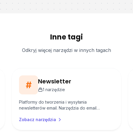
Inne tagi
Odkryj więcej narzędzi w innych tagach
Newsletter
#
1
narzędzie
Platformy do tworzenia i wysyłania
newsletterów email. Narzędzia do email
marketingu, automatyzacji i zarządzania listami
Zobacz narzędzia
subskrybentów.