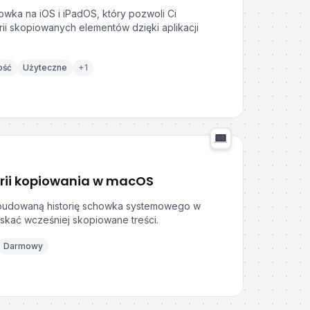
wka na iOS i iPadOS, który pozwoli Ci
rii skopiowanych elementów dzięki aplikacji
ość
Użyteczne
+
1
orii kopiowania w macOS
budowaną historię schowka systemowego w
kać wcześniej skopiowane treści.
Darmowy