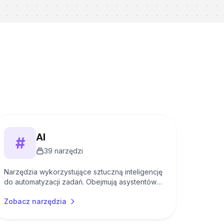
AI
#
39
narzędzi
Narzędzia wykorzystujące sztuczną inteligencję
do automatyzacji zadań. Obejmują asystentów
AI, generatory treści i narzędzia do analizy
Zobacz narzędzia
danych.