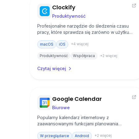
Clockify
Produktywność
Profesjonalne narzędzie do śledzenia czasu
pracy, które sprawdza się zarówno w użytku
indywidualnym, jak i przy zarządzaniu
+
4
więcej
zespołem.
macOS
iOS
Produktywność
Współpraca
+
2
więcej
Czytaj więcej
Google Calendar
Biurowe
Popularny kalendarz internetowy z
zaawansowanymi funkcjami planowania
spotkań, zarządzania terminami i współpracy
+
2
więcej
zespołowej.
W przeglądarce
Android