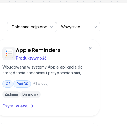
Apple Reminders
Produktywność
Wbudowana w systemy Apple aplikacja do
zarządzania zadaniami i przypomnieniami,
oferująca zaawansowane funkcje organizacji i
+
1
więcej
pełną integrację z ekosystemem Apple.
iOS
iPadOS
Zadania
Darmowy
Czytaj więcej