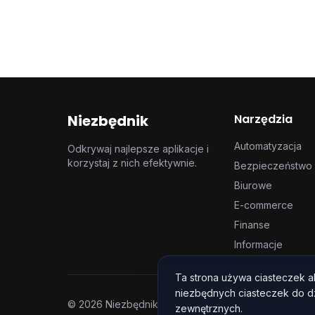
Niezbędnik
Narzędzia
Automatyzacja
Odkrywaj najlepsze aplikacje i
korzystaj z nich efektywnie.
Bezpieczeństwo
Biurowe
E-commerce
Finanse
Informacje
Ta strona używa ciasteczek 
niezbędnych ciasteczek do dzi
©
2026
Niezbędnik. Wszystkie prawa zastrzeżone.
zewnętrznych.