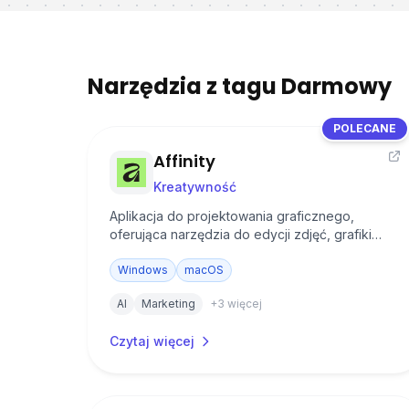
Narzędzia z tagu Darmowy
POLECANE
Affinity
Kreatywność
Aplikacja do projektowania graficznego,
oferująca narzędzia do edycji zdjęć, grafiki
wektorowej i składu DTP. Obecnie dostępna za
darmo, jako część ekosystemu Canva.
Windows
macOS
AI
Marketing
+
3
więcej
Czytaj więcej