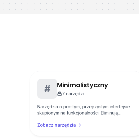
Minimalistyczny
#
7
narzędzi
Narzędzia o prostym, przejrzystym interfejsie
skupionym na funkcjonalności. Eliminują
rozpraszające elementy na rzecz efektywności
Zobacz narzędzia
użytkowania.