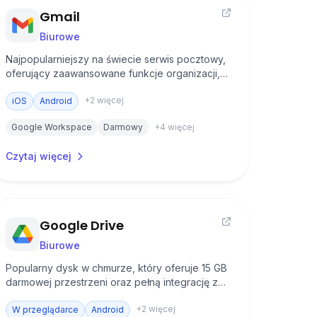
Gmail
Biurowe
Najpopularniejszy na świecie serwis pocztowy,
oferujący zaawansowane funkcje organizacji,
filtrowania i kategoryzacji wiadomości e-mail.
+
2
więcej
iOS
Android
Google Workspace
Darmowy
+
4
więcej
Czytaj więcej
Google Drive
Biurowe
Popularny dysk w chmurze, który oferuje 15 GB
darmowej przestrzeni oraz pełną integrację z
usługami Google i pakietem biurowym Google
+
2
więcej
Workspace.
W przeglądarce
Android