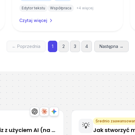
Edytor tekstu
Współpraca
+
4
więcej
Czytaj więcej
e dostępnych narzędzi, ale jak ich najlepiej
wać?
← Poprzednia
1
2
3
4
Następna →
z do newslettera
„z technicznego na nasze"
i co 2 tygodnie otrzy
mość z praktycznymi poradami, dzięki którym realnie oszczędzisz 
twisz sobie pracę przy komputerze.
ażam zgodę na otrzymywanie wiadomości e-mail od ZTNN Damian Zachwie
dnie z
Regulaminem i Polityką Prywatności
i wiem, że mogę zrezygnować w 
i.
Średnio zaawansowa
Zapisuję się!
💡
Jak stworzyć interaktywny quiz z użyciem AI (na przykładzie Gemini)
Jak stworzyć 