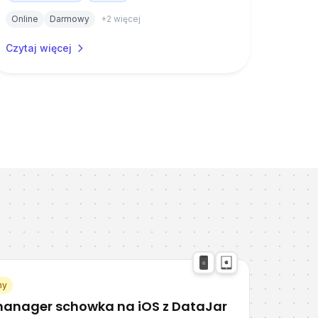
Online
Darmowy
+
2
więcej
Czytaj więcej
muj
czas
ja
każdej
ny
manager schowka na iOS z DataJar