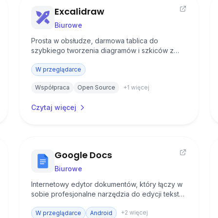
Excalidraw
Biurowe
Prosta w obsłudze, darmowa tablica do
szybkiego tworzenia diagramów i szkiców z
przyjemnym, odręcznym stylem graficznym.
W przeglądarce
Współpraca
Open Source
+
1
więcej
Czytaj więcej
Google Docs
Biurowe
Internetowy edytor dokumentów, który łączy w
sobie profesjonalne narzędzia do edycji tekstu
z zaawansowanymi funkcjami współpracy w
+
2
więcej
czasie rzeczywistym.
W przeglądarce
Android