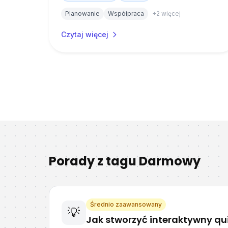
Planowanie
Współpraca
+
2
więcej
📨
Czytaj więcej
Tyl
uży
Dołąc
wiado
i uła
Porady z tagu
Darmowy
Wyr
zgo
chwil
Średnio zaawansowany
💡