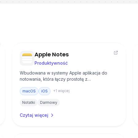
Apple Notes
Produktywność
Wbudowana w systemy Apple aplikacja do
notowania, która łączy prostotę z
zaawansowanymi funkcjami organizacji i
+
1
więcej
synchronizacji w ramach ekosystemu.
macOS
iOS
Notatki
Darmowy
Czytaj więcej