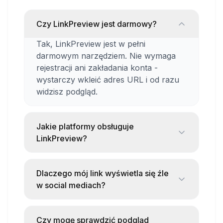
Sprawdzanie poprawności konfiguracji
Open Graph na stronach
Czy LinkPreview jest darmowy?
Weryfikacja miniatur przed udostępnieniem
Tak, LinkPreview jest w pełni
treści
darmowym narzędziem. Nie wymaga
Testowanie różnych wariantów meta
rejestracji ani zakładania konta -
tagów
wystarczy wkleić adres URL i od razu
Diagnozowanie problemów z
widzisz podgląd.
wyświetlaniem linków
Jakie platformy obsługuje
Dlaczego warto korzystać?
LinkPreview?
Oszczędność czasu - nie musisz ręcznie
LinkPreview pokazuje podgląd linków
testować na każdej platformie
dla najpopularniejszych platform
Dlaczego mój link wyświetla się źle
społecznościowych i komunikatorów,
Pewność poprawnego wyświetlania -
w social mediach?
w tym Facebook, Twitter/X, LinkedIn,
unikniesz nieprofesjonalnych podglądów
Najczęściej problem leży w
Slack czy Discord.
Szybka diagnostyka - łatwo wykryjesz
niepoprawnych lub brakujących meta
Czy mogę sprawdzić podgląd