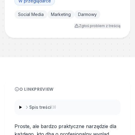
W przeglądarce
Social Media
Marketing
Darmowy
Zgłoś problem z treścią
O
LINKPREVIEW
Spis treści
(
3
)
Proste, ale bardzo praktyczne narzędzie dla
każdego, kto dba o profesjonalny wygląd