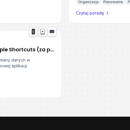
Organizacja
Planowanie
P
Czytaj poradę
Jak przechowywać dane w Apple Shortcuts (za pomocą DataJar)
ymiany danych w
wej aplikacji.