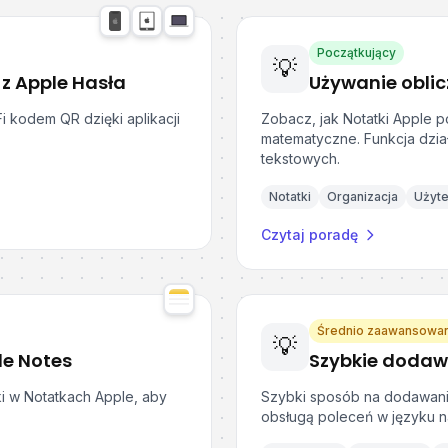
Początkujący
💡
z Apple Hasła
i kodem QR dzięki aplikacji
Zobacz, jak Notatki Apple po
matematyczne. Funkcja dzia
tekstowych.
Notatki
Organizacja
Użyt
Czytaj poradę
Średnio zaawansowa
💡
le Notes
ki w Notatkach Apple, aby
Szybki sposób na dodawani
obsługą poleceń w języku na