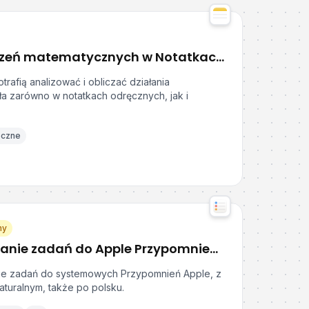
Używanie obliczeń matematycznych w Notatkach Apple
trafią analizować i obliczać działania
ła zarówno w notatkach odręcznych, jak i
eczne
ny
Szybkie dodawanie zadań do Apple Przypomnień z Remind Me Faster
e zadań do systemowych Przypomnień Apple, z
turalnym, także po polsku.