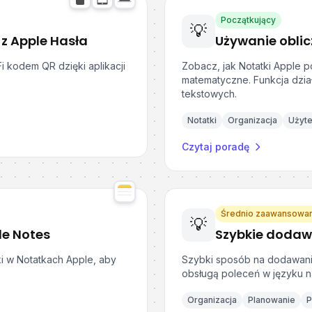
Początkujący
💡
z Apple Hasła
i kodem QR dzięki aplikacji
Zobacz, jak Notatki Apple po
matematyczne. Funkcja dzia
tekstowych.
Notatki
Organizacja
Użyt
Czytaj poradę
Średnio zaawansowa
💡
le Notes
ki w Notatkach Apple, aby
Szybki sposób na dodawani
obsługą poleceń w języku na
Organizacja
Planowanie
P