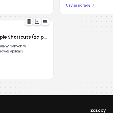
Czytaj poradę
Jak przechowywać dane w Apple Shortcuts (za pomocą DataJar)
ymiany danych w
wej aplikacji.
Zasoby