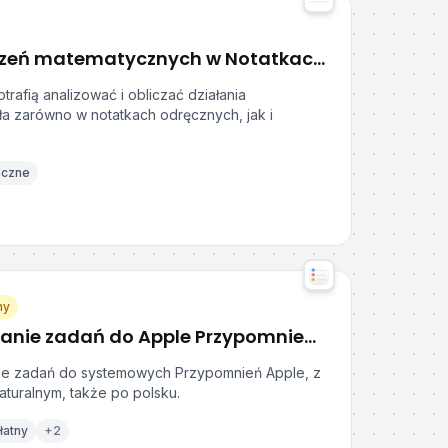
Używanie obliczeń matematycznych w Notatkach Apple
trafią analizować i obliczać działania
ła zarówno w notatkach odręcznych, jak i
eczne
ny
Szybkie dodawanie zadań do Apple Przypomnień z Remind Me Faster
e zadań do systemowych Przypomnień Apple, z
turalnym, także po polsku.
łatny
+
2