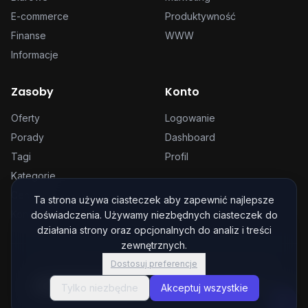
E-commerce
Produktywność
Finanse
WWW
Informacje
Zasoby
Konto
Oferty
Logowanie
Porady
Dashboard
Tagi
Profil
Kategorie
Cennik
Ta strona używa ciasteczek aby zapewnić najlepsze
Kontakt
doświadczenia. Używamy niezbędnych ciasteczek do
działania strony oraz opcjonalnych do analiz i treści
zewnętrznych.
Dostosuj preferencje
©
2026
Niezbędnik. Wszystkie prawa zastrzeżone.
Ustawienia ciasteczek
Polityka prywatności
Regulamin
Tylko niezbędne
Akceptuj wszystkie