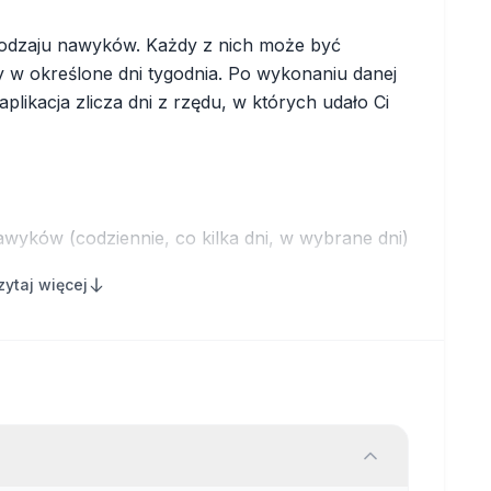
rodzaju nawyków. Każdy z nich może być
y w określone dni tygodnia. Po wykonaniu danej
plikacja zlicza dni z rzędu, w których udało Ci
awyków (codziennie, co kilka dni, w wybrane dni)
ywności przez integrację z Apple Health
zytaj więcej
ny, czy zegarek
rzez iCloud
tępów
ych (np. ćwiczenia), jak i negatywnych