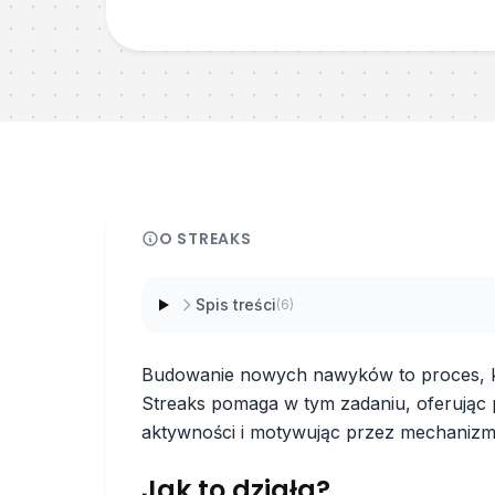
O
STREAKS
Spis treści
(
6
)
Budowanie nowych nawyków to proces, kt
Streaks pomaga w tym zadaniu, oferując 
aktywności i motywując przez mechanizm s
Jak to działa?