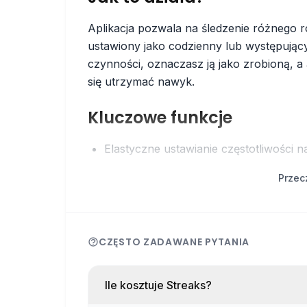
Aplikacja pozwala na śledzenie różnego 
ustawiony jako codzienny lub występując
czynności, oznaczasz ją jako zrobioną, a a
się utrzymać nawyk.
Kluczowe funkcje
Elastyczne ustawianie częstotliwości n
Automatyczne śledzenie niektórych akt
Przec
Widżety na ekran blokady, ekran głów
Synchronizacja między urządzeniami p
CZĘSTO ZADAWANE PYTANIA
Szczegółowe statystyki i wykresy pos
Możliwość śledzenia zarówno pozytywn
nawyków (np. rzucanie palenia)
Ile kosztuje Streaks?