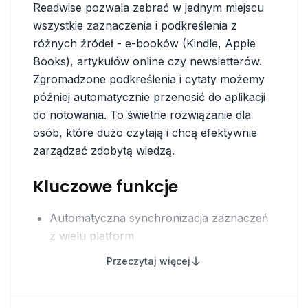
Readwise pozwala zebrać w jednym miejscu
wszystkie zaznaczenia i podkreślenia z
różnych źródeł - e-booków (Kindle, Apple
Books), artykułów online czy newsletterów.
Zgromadzone podkreślenia i cytaty możemy
później automatycznie przenosić do aplikacji
do notowania. To świetne rozwiązanie dla
osób, które dużo czytają i chcą efektywnie
zarządzać zdobytą wiedzą.
Kluczowe funkcje
Automatyczna synchronizacja zaznaczeń
z wielu platform
System inteligentnych powtórek, który
Przeczytaj więcej
pomaga utrwalić najważniejsze treści
Eksport do popularnych aplikacji do