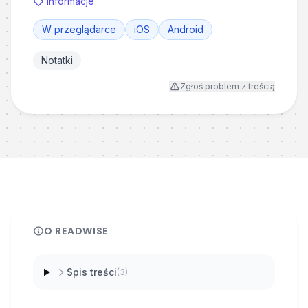
Informacje
W przeglądarce
iOS
Android
Notatki
Zgłoś problem z treścią
O
READWISE
Spis treści
(
3
)