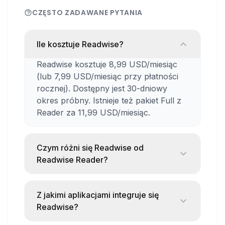
notowania (Notion, Obsidian, Evernote)
CZĘSTO ZADAWANE PYTANIA
Rozszerzenie do przeglądarki
umożliwiające zaznaczanie fragmentów
Ile kosztuje Readwise?
stron WWW
Readwise kosztuje 8,99 USD/miesiąc
Możliwość dodawania własnych notatek i
(lub 7,99 USD/miesiąc przy płatności
tagów do cytatów
rocznej). Dostępny jest 30-dniowy
okres próbny. Istnieje też pakiet Full z
Jak to działa?
Reader za 11,99 USD/miesiąc.
Po podłączeniu swoich źródeł czytania,
Readwise automatycznie importuje wszystkie
Czym różni się Readwise od
zaznaczenia i organizuje je w przejrzystej
Readwise Reader?
bibliotece. Każdego dnia możesz otrzymywać
Readwise zbiera i organizuje
małą porcję losowo wybranych cytatów do
zaznaczenia z różnych źródeł (Kindle,
Z jakimi aplikacjami integruje się
powtórki, co pomaga w lepszym
artykuły, podcasty) i pomaga je
Readwise?
przyswojeniu wiedzy.
zapamiętać przez system powtórek.