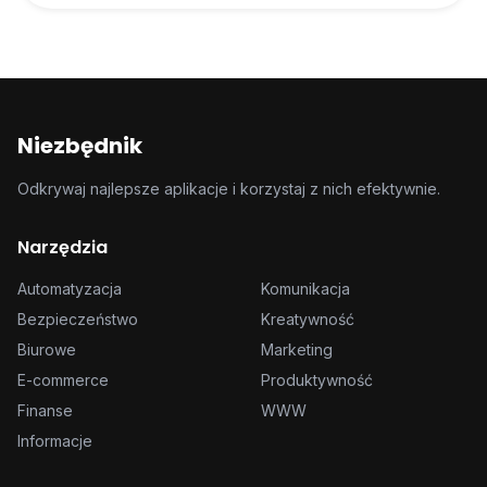
Readwise oferuje okres próbny, który
pozwala dokładnie przetestować wszystkie
funkcje. Po tym czasie do dalszego
korzystania wymaga subskrypcji.
Niezbędnik
Odkrywaj najlepsze aplikacje i korzystaj z nich efektywnie.
Narzędzia
Automatyzacja
Komunikacja
Bezpieczeństwo
Kreatywność
Biurowe
Marketing
E-commerce
Produktywność
Finanse
WWW
Informacje