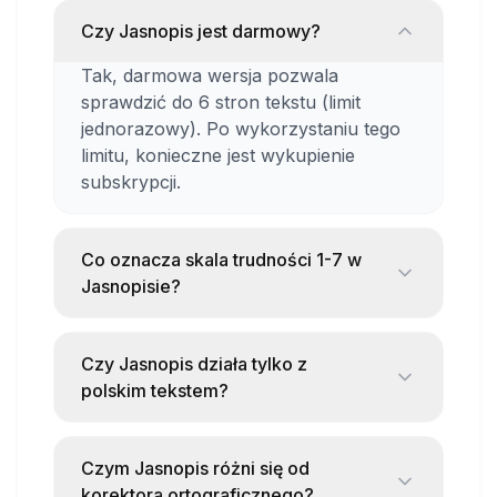
wyrażeń
Czy Jasnopis jest darmowy?
Praktyczne zastosowania
Tak, darmowa wersja pozwala
sprawdzić do 6 stron tekstu (limit
Sprawdzanie komunikacji firmowej
jednorazowy). Po wykorzystaniu tego
limitu, konieczne jest wykupienie
Upraszczanie instrukcji i dokumentacji
subskrypcji.
Weryfikacja tekstów na stronę internetową
Przygotowywanie zrozumiałych
Co oznacza skala trudności 1-7 w
materiałów edukacyjnych
Jasnopisie?
Poprawa czytelności pism urzędowych
To ocena zrozumiałości tekstu. 1 to
Warto wiedzieć
tekst bardzo prosty (zrozumiały dla
Czy Jasnopis działa tylko z
każdego), 7 to tekst bardzo trudny
polskim tekstem?
(specjalistyczny). Dla większości
Darmowa wersja pozwala sprawdzić do 6
Tak, Jasnopis jest stworzony specjalnie
tekstów warto celować w poziom 3-4.
stron tekstu
dla języka polskiego. Analizuje
Czym Jasnopis różni się od
Wymagane jest założenie konta
trudność słów i konstrukcji typowych
korektora ortograficznego?