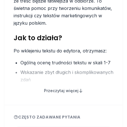
że treść będzie łatwiejsza w odbiorze. To
świetna pomoc przy tworzeniu komunikatów,
instrukcji czy tekstów marketingowych w
języku polskim.
Jak to działa?
Po wklejeniu tekstu do edytora, otrzymasz:
Ogólną ocenę trudności tekstu w skali 1-7
Wskazanie zbyt długich i skomplikowanych
zdań
Sugestie uproszczeń dla trudnych
Przeczytaj więcej
fragmentów
Statystyki dotyczące długości wyrazów i
zdań
CZĘSTO ZADAWANE PYTANIA
Analizę występowania trudnych słów i