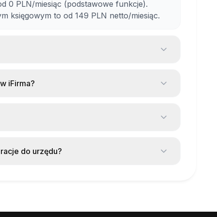
od 0 PLN/miesiąc (podstawowe funkcje).
m księgowym to od 149 PLN netto/miesiąc.
i
sięgową, zostanie Ci przypisany dedykowany
i będzie czuwał nad prawidłowością dokumentacji.
rozwiązań dla freelancerów w Polsce. Możesz
stą księgowość, albo zlecić to księgowemu.
w iFirma?
ziesz w tutaj:
Zestaw dla freelancera
.
żebyś mógł sam wystawiać faktury i
ę przez proces krok po kroku, a system
arczych
formami e-commerce (Allegro, WooCommerce,
mi. Możesz automatycznie księgować
aracje do urzędu?
m integracjom)
iki JPK i pozwala wysyłać deklaracje
rbowego. Pilnuje też terminów, żebyś nie
dostosowanych do różnych potrzeb: