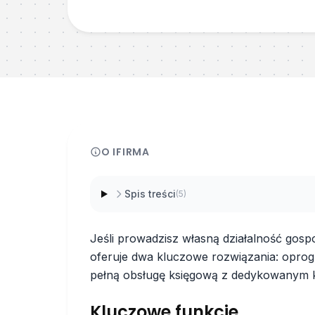
O
IFIRMA
Spis treści
(
5
)
Jeśli prowadzisz własną działalność gosp
oferuje dwa kluczowe rozwiązania: opro
pełną obsługę księgową z dedykowanym 
Kluczowe funkcje