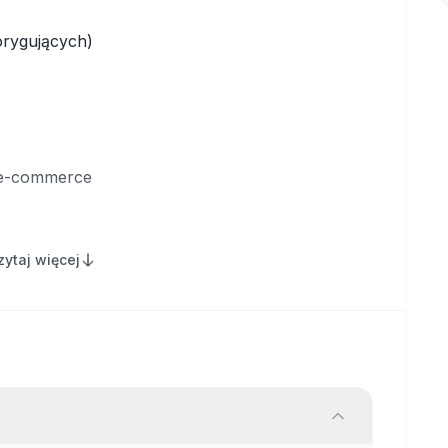
orygujących)
i e-commerce
ęgowym
zytaj więcej
 intuicyjnego panelu, gdzie możesz:
ów
rzeglądarkę lub aplikację mobilną)