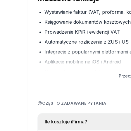
Wystawianie faktur (VAT, proforma, k
Księgowanie dokumentów kosztowych
Prowadzenie KPiR i ewidencji VAT
Automatyczne rozliczenia z ZUS i US
Integracje z popularnymi platformam
Aplikacje mobilne na iOS i Android
Możliwość pracy z dedykowanym ksi
Przec
Jak to działa?
Po założeniu konta otrzymujesz dostęp do
CZĘSTO ZADAWANE PYTANIA
Wystawiać i wysyłać faktury do klient
Ile kosztuje iFirma?
Dodawać dokumenty kosztowe (przez p