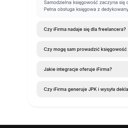
Monitorować płatności i należności
Samodzielna księgowość zaczyna się 
Pełna obsługa księgowa z dedykowany
Generować deklaracje podatkowe
Kontrolować stan rozliczeń z urzędam
Czy iFirma nadaje się dla freelancera?
Jeśli zdecydujesz się na pełną obsługę k
księgowy, który zajmie się rozliczeniami 
Tak, to jedno z najpopularniejszych 
sam wystawiać faktury i prowadzić pro
Czy mogę sam prowadzić księgowość 
Dla kogo?
Więcej narzędzi dla freelancerów znajd
Tak, system jest zaprojektowany tak, 
prowadzić KPiR. Interfejs prowadzi Ci
Jednoosobowych działalności gospod
Jakie integracje oferuje iFirma?
pilnuje terminów rozliczeń z urzędami.
Małych firm i startupów
iFirma łączy się z popularnymi plat
Shopify), bramkami płatności i banka
Freelancerów i specjalistów
Czy iFirma generuje JPK i wysyła dekl
transakcje ze sklepu internetowego.
Sklepów internetowych (dzięki gotowy
Tak, system automatycznie generuje pl
podatkowe bezpośrednio do urzędu ska
Cennik
przegapił ważnych dat.
System oferuje kilka planów cenowych, 