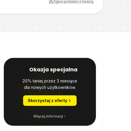
Zgłoś problem z treścią
🎉
Okazja specjalna
20% taniej przez 3 miesiące
dla nowych użytkowników.
Skorzystaj z oferty
Więcej informacji