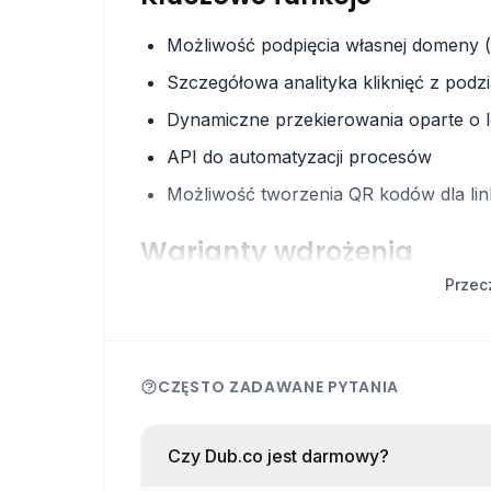
Możliwość podpięcia własnej domeny 
Szczegółowa analityka kliknięć z podzi
Dynamiczne przekierowania oparte o l
API do automatyzacji procesów
Możliwość tworzenia QR kodów dla li
Warianty wdrożenia
Przec
Dub.co możesz używać na dwa sposoby:
Jako usługi w chmurze (SaaS) - wysta
Self-hosted - kod jest dostępny na Git
CZĘSTO ZADAWANE PYTANIA
Posiada jednak dużo zależności i nie j
Czy Dub.co jest darmowy?
Plan darmowy