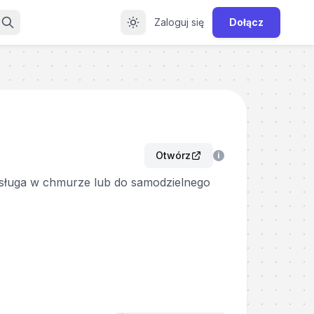
Zaloguj się
Dołącz
Otwórz
i
 usługa w chmurze lub do samodzielnego