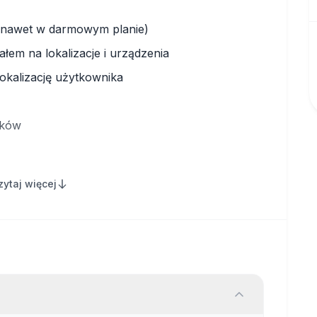
(nawet w darmowym planie)
ałem na lokalizacje i urządzenia
okalizację użytkownika
nków
zytaj więcej
rczy założyć konto na stronie
Hubie, możesz postawić własną instancję.
est to wyjątkowo prosty proces.