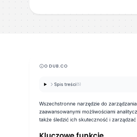
O
DUB.CO
Spis treści
(
5
)
Wszechstronne narzędzie do zarządzania l
zaawansowanymi możliwościami analityczn
także śledzić ich skuteczność i zarządzać
Kluczowe funkcje