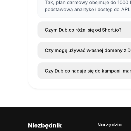
Tak, plan darmowy obejmuje do 1000 k
W wersji darmowej otrzymujesz:
podstawową analitykę i dostęp do API.
Do 1000 kliknięć miesięcznie
Czym Dub.co różni się od Short.io?
Możliwość podpięcia własnej domeny
Podstawową analitykę
Dub.co jest open-source i można go 
wyłącznie w chmurze, ale ma interfejs 
Dostęp do API
Czy mogę używać własnej domeny z D
na własną domenę w planie darmowy
Tak, możliwość podpięcia własnej do
Dla kogo?
To jedna z głównych zalet Dub.co.
Czy Dub.co nadaje się do kampanii m
Marketerów śledzących skuteczność 
Tak, szczegółowa analityka z podziałem
Twórców treści zarządzających wielom
skuteczność kampanii. Możesz też two
Firm potrzebujących profesjonalnego 
Programistów szukających open-source
Praktyczne zastosowania
Niezbędnik
Narzędzia