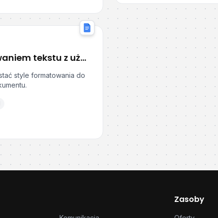
Szybkie zarządzanie formatowaniem tekstu z użyciem stylów formatowania
tać style formatowania do
kumentu.
1
Zasoby
Komunikacja
Oferty