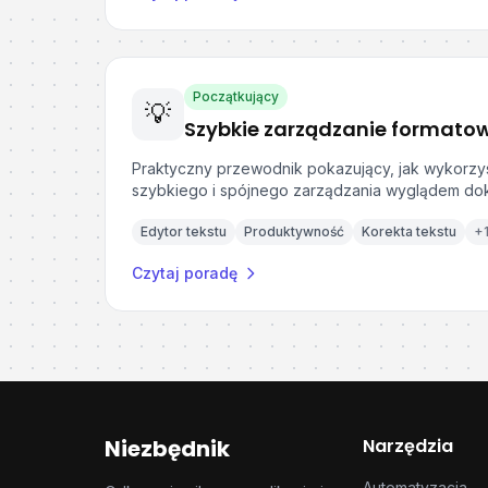
Początkujący
💡
Praktyczny przewodnik pokazujący, jak wykorzys
szybkiego i spójnego zarządzania wyglądem do
Edytor tekstu
Produktywność
Korekta tekstu
+
Czytaj poradę
Niezbędnik
Narzędzia
Automatyzacja